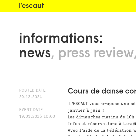
l′escaut
informations:
news
press review
Cours de danse con
POSTED DATE
29.12.2024
L'ESCAUT vous propose une sé
EVENT DATE
janvier à juin !
19.01.2025 10:00
Les dimanches matins de 10h 
Infos et réservations à
tara@
Avec l'aide de la Fédération 