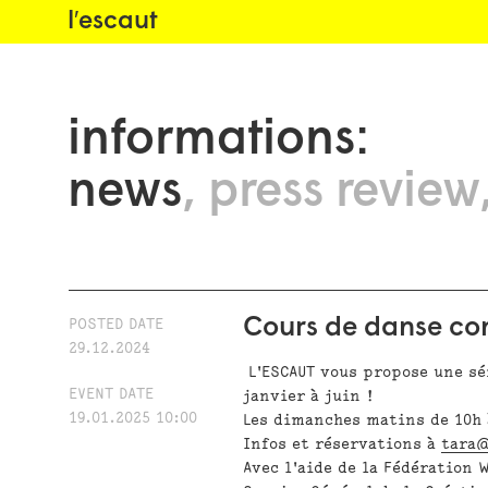
l′escaut
informations:
news
press review
Cours de danse con
POSTED DATE
29.12.2024
L'ESCAUT vous propose une sé
EVENT DATE
janvier à juin !
19.01.2025 10:00
Les dimanches matins de 10h 
Infos et réservations à
tara@
Avec l'aide de la Fédération 