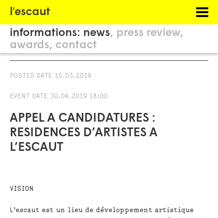
Menu
l′escaut
PROJECTS
informations:
news
press review
HOSTING
awards
contact
PHILOSOPHY
POSTED DATE
15.03.2019
INFORMATION
EVENT DATE
30.04.2019 18:00
APPEL A CANDIDATURES :
RESIDENCES D’ARTISTES A
L’ESCAUT
VISION
L'escaut est un lieu de développement artistique