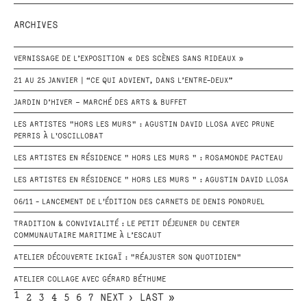
ARCHIVES
VERNISSAGE DE L’EXPOSITION « DES SCÈNES SANS RIDEAUX »
21 AU 25 JANVIER | “CE QUI ADVIENT, DANS L’ENTRE-DEUX”
JARDIN D’HIVER – MARCHÉ DES ARTS & BUFFET
LES ARTISTES "HORS LES MURS" : AGUSTIN DAVID LLOSA AVEC PRUNE
PERRIS À L'OSCILLOBAT
LES ARTISTES EN RÉSIDENCE " HORS LES MURS " : ROSAMONDE PACTEAU
LES ARTISTES EN RÉSIDENCE " HORS LES MURS " : AGUSTIN DAVID LLOSA
06/11 - LANCEMENT DE L'ÉDITION DES CARNETS DE DENIS PONDRUEL
TRADITION & CONVIVIALITÉ : LE PETIT DÉJEUNER DU CENTER
COMMUNAUTAIRE MARITIME À L’ESCAUT
ATELIER DÉCOUVERTE IKIGAÏ : "RÉAJUSTER SON QUOTIDIEN"
ATELIER COLLAGE AVEC GÉRARD BÉTHUME
1
2
3
4
5
6
7
NEXT ›
LAST »