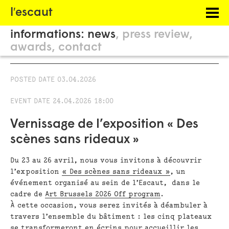
Menu
l′escaut
PROJECTS
informations:
news
press review
HOSTING
awards
contact
PHILOSOPHY
POSTED DATE
03.04.2026
INFORMATION
EVENT DATE
24.04.2026 18:00
Vernissage de l’exposition « Des
scènes sans rideaux »
Du 23 au 26 avril, nous vous invitons à découvrir
l’exposition
« Des scènes sans rideaux »
, un
événement organisé au sein de l’Escaut, dans le
cadre de
Art Brussels 2026 Off program
.
À cette occasion, vous serez invités à déambuler à
travers l’ensemble du bâtiment : les cinq plateaux
se transformeront en écrins pour accueillir les