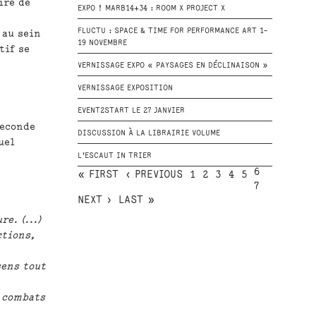
ire de
EXPO ! MARB14+34 : ROOM X PROJECT X
FLUCTU : SPACE & TIME FOR PERFORMANCE ART 1-
 au sein
19 NOVEMBRE
tif se
VERNISSAGE EXPO « PAYSAGES EN DÉCLINAISON »
VERNISSAGE EXPOSITION
EVENT2START LE 27 JANVIER
seconde
DISCUSSION À LA LIBRAIRIE VOLUME
uel
L'ESCAUT IN TRIER
6
« FIRST
‹ PREVIOUS
1
2
3
4
5
7
NEXT ›
LAST »
e. (...)
ctions,
sens tout
s combats