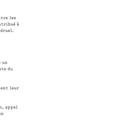
ntre les
ntribué à
ndruel.
s un
nts du
pent leur
n, appel
un