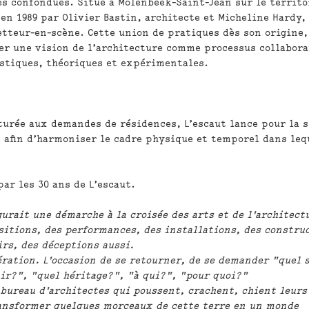
es confondues. Situé à Molenbeek-Saint-Jean sur le territo
 en 1989 par Olivier Bastin, architecte et Micheline Hardy,
tteur-en-scène. Cette union de pratiques dès son origine,
er une vision de l’architecture comme processus collabora
stiques, théoriques et expérimentales.
turée aux demandes de résidences, L’escaut lance pour la 
, afin d’harmoniser le cadre physique et temporel dans leq
 par les
30 ans de L’escaut
.
gurait une démarche à la croisée des arts et de l'architectur
ositions, des performances, des installations, des constru
irs, des déceptions aussi.
ération. L'occasion de se retourner, de se demander "quel 
nir?", "quel héritage?", "à qui?", "pour quoi?"
n bureau d'architectes qui poussent, crachent, chient leur
ansformer quelques morceaux de cette terre en un monde