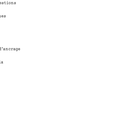
estions
mes
d’ancrage
la