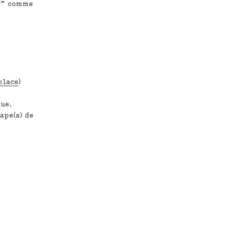
20” comme
place
)
que.
ape(s) de