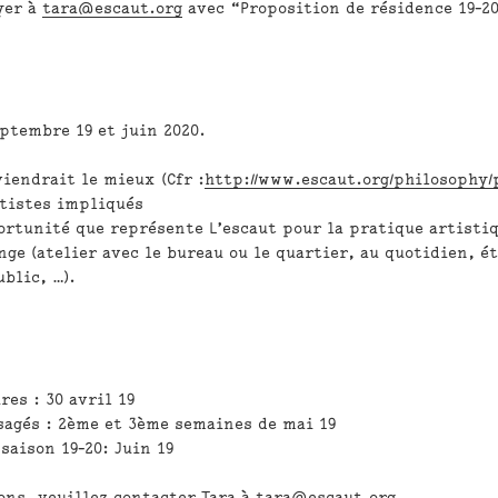
yer à
tara@escaut.org
avec “Proposition de résidence 19-
ptembre 19 et juin 2020.
viendrait le mieux (Cfr :
http://www.escaut.org/philosophy/
rtistes impliqués
ortunité que représente L’escaut pour la pratique artisti
ge (atelier avec le bureau ou le quartier, au quotidien, ét
blic, …).
res : 30 avril 19
sagés : 2ème et 3ème semaines de mai 19
saison 19-20: Juin 19
ons, veuillez contacter Tara à
tara@escaut.org
.