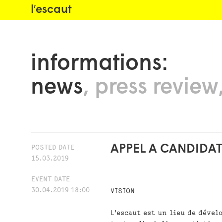
l′escaut
informations:
news
press review
APPEL A CANDIDATU
POSTED DATE
15.03.2019
EVENT DATE
30.04.2019 18:00
VISION
L'escaut est un lieu de déve