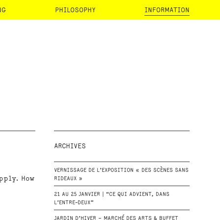
NG
PHILOSOPHY
INFORMATION
ARCHIVES
VERNISSAGE DE L’EXPOSITION « DES SCÈNES SANS
apply. How
RIDEAUX »
21 AU 25 JANVIER | “CE QUI ADVIENT, DANS
L’ENTRE-DEUX”
o
JARDIN D’HIVER – MARCHÉ DES ARTS & BUFFET