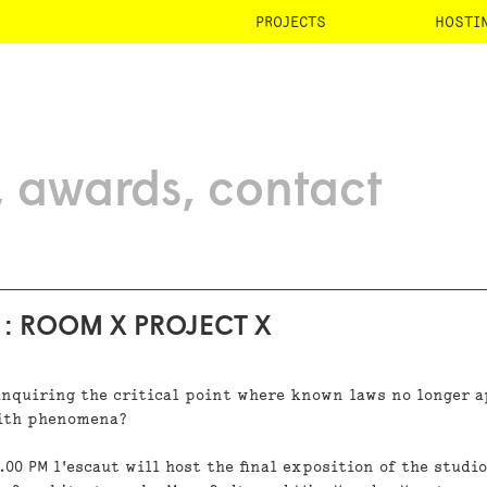
PROJECTS
HOSTI
awards
contact
 : ROOM X PROJECT X
 inquiring the critical point where known laws no longer 
with phenomena?
.00 PM l'escaut will host the final exposition of the studi