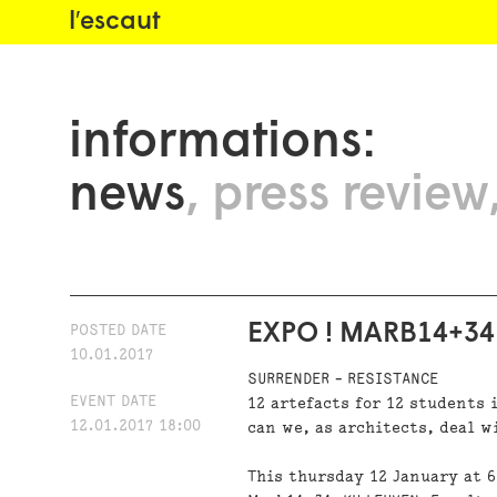
l′escaut
informations:
news
press review
EXPO ! MARB14+34
POSTED DATE
10.01.2017
SURRENDER - RESISTANCE
EVENT DATE
12 artefacts for 12 students
12.01.2017 18:00
can we, as architects, deal 
This thursday 12 January at 6