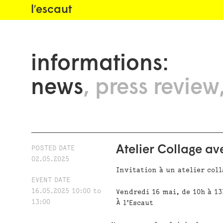
l′escaut
informations:
news
press review
Atelier Collage a
POSTED DATE
02.05.2025
Invitation à un atelier col
EVENT DATE
16.05.2025
10:00
to
Vendredi 16 mai, de 10h à 13
13:00
À l’Escaut