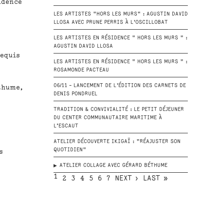
idence
LES ARTISTES "HORS LES MURS" : AGUSTIN DAVID
LLOSA AVEC PRUNE PERRIS À L'OSCILLOBAT
LES ARTISTES EN RÉSIDENCE " HORS LES MURS " :
AGUSTIN DAVID LLOSA
requis
LES ARTISTES EN RÉSIDENCE " HORS LES MURS " :
ROSAMONDE PACTEAU
06/11 - LANCEMENT DE L'ÉDITION DES CARNETS DE
thume,
DENIS PONDRUEL
TRADITION & CONVIVIALITÉ : LE PETIT DÉJEUNER
DU CENTER COMMUNAUTAIRE MARITIME À
L’ESCAUT
ATELIER DÉCOUVERTE IKIGAÏ : "RÉAJUSTER SON
QUOTIDIEN"
s
ATELIER COLLAGE AVEC GÉRARD BÉTHUME
1
2
3
4
5
6
7
NEXT ›
LAST »