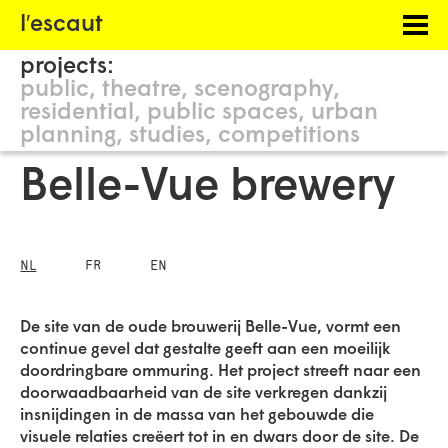
Menu
l′escaut
PROJECTS
projects:
HOSTING
public
theatre
scenography
residential
public spaces
urban
PHILOSOPHY
planning
studies
competitions
INFORMATION
Belle-Vue brewery
NL
FR
EN
De site van de oude brouwerij Belle-Vue, vormt een
continue gevel dat gestalte geeft aan een moeilijk
doordringbare ommuring. Het project streeft naar een
doorwaadbaarheid van de site verkregen dankzij
insnijdingen in de massa van het gebouwde die
visuele relaties creëert tot in en dwars door de site. De