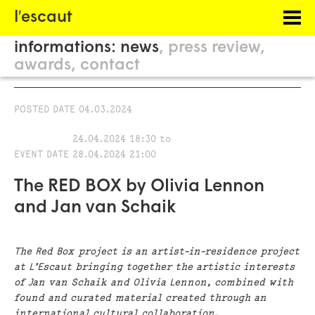
Menu
l′escaut
PROJECTS
informations:
news
press review
HOSTING
awards
contact
PHILOSOPHY
POSTED DATE
04.03.2024
INFORMATION
24.04.2024 18:30
to
EVENT DATE
28.04.2024 21:00
The RED BOX by Olivia Lennon
and Jan van Schaik
The Red Box project is an artist-in-residence project
at L’Escaut bringing together
the artistic interests
of Jan van Schaik and Olivia Lennon, combined with
found and curated material created through an
international cultural collaboration.