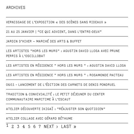
ARCHIVES
VERNISSAGE DE L’EXPOSITION « DES SCÈNES SANS RIDEAUX »
21 AU 25 JANVIER | “CE QUI ADVIENT, DANS L’ENTRE-DEUX”
JARDIN D’HIVER – MARCHÉ DES ARTS & BUFFET
LES ARTISTES "HORS LES MURS" : AGUSTIN DAVID LLOSA AVEC PRUNE
PERRIS À L'OSCILLOBAT
LES ARTISTES EN RÉSIDENCE " HORS LES MURS " : AGUSTIN DAVID LLOSA
LES ARTISTES EN RÉSIDENCE " HORS LES MURS " : ROSAMONDE PACTEAU
06/11 - LANCEMENT DE L'ÉDITION DES CARNETS DE DENIS PONDRUEL
TRADITION & CONVIVIALITÉ : LE PETIT DÉJEUNER DU CENTER
COMMUNAUTAIRE MARITIME À L’ESCAUT
ATELIER DÉCOUVERTE IKIGAÏ : "RÉAJUSTER SON QUOTIDIEN"
ATELIER COLLAGE AVEC GÉRARD BÉTHUME
1
2
3
4
5
6
7
NEXT ›
LAST »