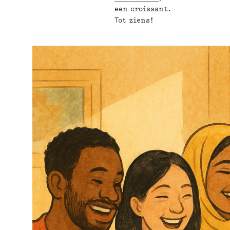
een croissant.
Tot ziens!