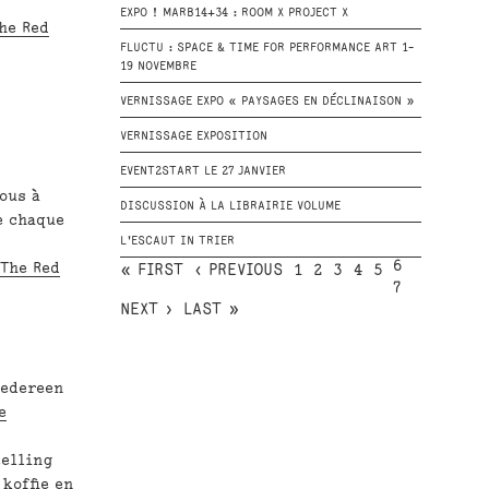
EXPO ! MARB14+34 : ROOM X PROJECT X
he Red
FLUCTU : SPACE & TIME FOR PERFORMANCE ART 1-
19 NOVEMBRE
VERNISSAGE EXPO « PAYSAGES EN DÉCLINAISON »
VERNISSAGE EXPOSITION
EVENT2START LE 27 JANVIER
tous
à
DISCUSSION À LA LIBRAIRIE VOLUME
e chaque
L'ESCAUT IN TRIER
6
n
The Red
« FIRST
‹ PREVIOUS
1
2
3
4
5
7
NEXT ›
LAST »
iedereen
e
elling
koffie en