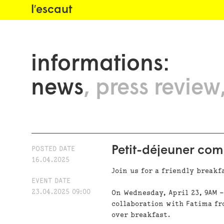
l′escaut
informations:
news
press review
Petit-déjeuner com
POSTED DATE
16.04.2025
Join us for a
friendly breakfa
EVENT DATE
23.04.2025 09:00
On
Wednesday, April 23, 9AM –
collaboration with Fatima f
over breakfast.