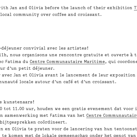
with Jan and Olivia
before the launch of their exhibition
T
e
local community
over coffee and croissant.
-déjeuner convivial avec les artistes!
11h
, nous organisons une rencontre
gratuite
et
ouverte à 
vec Fatima du
Centre Communautaire Maritime
, qui coordon
ur d'un petit déjeuner.
 avec Jan et Olivia
avant le lancement de leur expositio
unauté locale
autour d'un café et d'un croissant.
e kunstenaars!
0 tot 11.00 uur
, houden we een
gratis
evenement dat
voor 
 in samenwerking met Fatima van het
Centre Communautair
tbijtgesprekken coördineert.
n en Olivia
te praten voor de lancering van hun tentoonst
t te komen met de
lokale gemeenschap
onder het genot van 