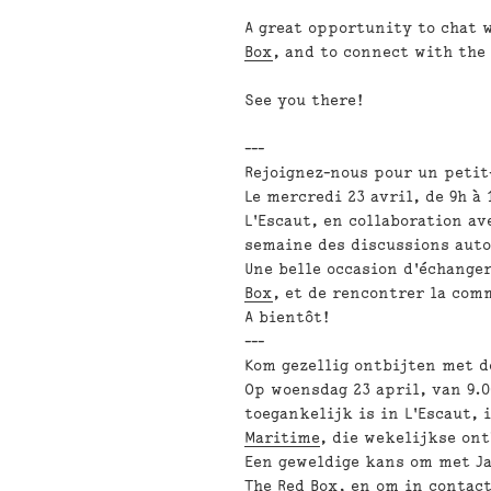
A great opportunity to
chat 
Box
, and to connect with th
See you there!
---
Rejoignez-nous pour un
petit
Le
mercredi 23 avril, de 9h à 
L'Escaut, en collaboration a
semaine des discussions auto
Une belle occasion d'
échanger
Box
, et de rencontrer la
comm
A bientôt!
---
Kom gezellig
ontbijten met d
Op
woensdag 23 april, van 9.0
toegankelijk
is in L'Escaut,
Maritime
, die wekelijkse on
Een geweldige kans om
met Ja
The Red Box
, en om in contac