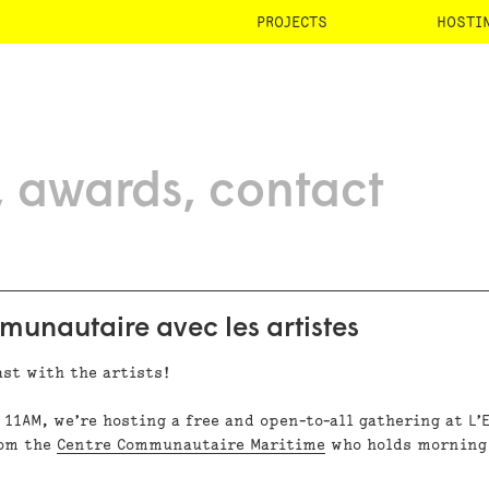
PROJECTS
HOSTI
awards
contact
munautaire avec les artistes
st with the artists!
 11AM
, we’re hosting a
free
and
open-to-all
gathering at L’
rom the
Centre Communautaire Maritime
who holds morning