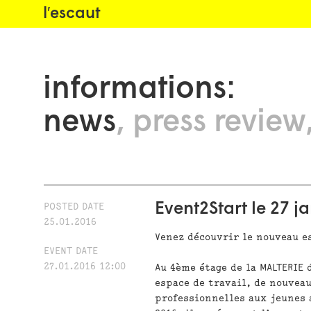
l′escaut
informations:
news
press review
Event2Start le 27 j
POSTED DATE
25.01.2016
Venez découvrir le nouveau e
EVENT DATE
27.01.2016 12:00
Au 4ème étage de la MALTERIE
espace de travail, de nouvea
professionnelles aux jeunes 