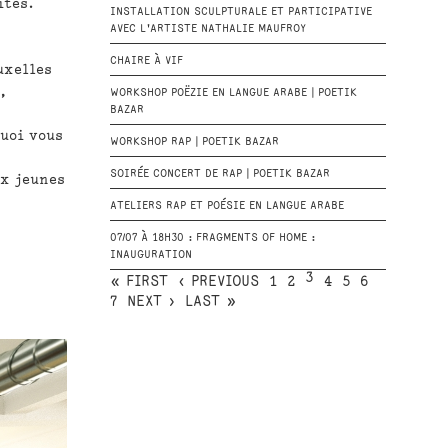
ités.
INSTALLATION SCULPTURALE ET PARTICIPATIVE
AVEC L'ARTISTE NATHALIE MAUFROY
CHAIRE À VIF
uxelles
,
WORKSHOP POËZIE EN LANGUE ARABE | POETIK
BAZAR
quoi vous
WORKSHOP RAP | POETIK BAZAR
SOIRÉE CONCERT DE RAP | POETIK BAZAR
ux jeunes
ATELIERS RAP ET POÉSIE EN LANGUE ARABE
07/07 À 18H30 : FRAGMENTS OF HOME :
INAUGURATION
3
« FIRST
‹ PREVIOUS
1
2
4
5
6
7
NEXT ›
LAST »