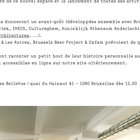
re de ce nouvel espace et le lancement de toutes ses activ
us donneront un avant-goût (développées ensemble avec Br
riek, IHECS, Cultureghem, Koninklijk Atheneum Anderlecht
rchitectures
, ...).
s & Les Autres, Brussels Beer Project & Oxfam prévoient de 
ont raconter un petit bout de leur histoire personnelle a
t accessibles en ligne sur notre site ultérieurement.
es BelleVue / quai du Hainaut 41 – 1080 Bruxelles dès 12.00