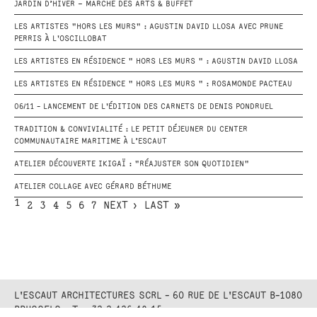
JARDIN D’HIVER – MARCHÉ DES ARTS & BUFFET
LES ARTISTES "HORS LES MURS" : AGUSTIN DAVID LLOSA AVEC PRUNE
PERRIS À L'OSCILLOBAT
LES ARTISTES EN RÉSIDENCE " HORS LES MURS " : AGUSTIN DAVID LLOSA
LES ARTISTES EN RÉSIDENCE " HORS LES MURS " : ROSAMONDE PACTEAU
06/11 - LANCEMENT DE L'ÉDITION DES CARNETS DE DENIS PONDRUEL
TRADITION & CONVIVIALITÉ : LE PETIT DÉJEUNER DU CENTER
COMMUNAUTAIRE MARITIME À L’ESCAUT
ATELIER DÉCOUVERTE IKIGAÏ : "RÉAJUSTER SON QUOTIDIEN"
ATELIER COLLAGE AVEC GÉRARD BÉTHUME
1
2
3
4
5
6
7
NEXT ›
LAST »
L'ESCAUT ARCHITECTURES SCRL - 60 RUE DE L'ESCAUT B-1080
BRUSSELS - T. +32 2 426 48 15