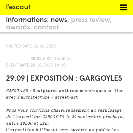
Menu
l′escaut
PROJECTS
informations:
news
press review
HOSTING
awards
contact
PHILOSOPHY
POSTED DATE
22.08.2023
INFORMATION
29.09.2023 18:30
to
EVENT DATE
29.10.2023 18:00
29.09 | EXPOSITION : GARGOYLES
GARGOYLES
- Sculptures anthropomorphiques en lien
avec l’architecture – street-art
Nous vous convions chaleureusement au vernissage
de l'exposition GARGOYLES le 29 septembre prochain,
entre 18h30 et 22h.
L’exposition à L’Escaut sera ouverte au public les