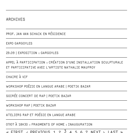
ARCHIVES
PROF. JAN VAN SCHAIK EN RÉSIDENCE
EXPO GARGOYLES
29.09 | EXPOSITION : GARGOYLES
APPEL À PARTICIPATION : CRÉATION D'UNE INSTALLATION SCULPTURALE
ET PARTICIPATIVE AVEC L'ARTISTE NATHALIE MAUFROY
CHAIRE À VIF
WORKSHOP POËZIE EN LANGUE ARABE | POETIK BAZAR
SOIRÉE CONCERT DE RAP | POETIK BAZAR
WORKSHOP RAP | POETIK BAZAR
ATELIERS RAP ET POÉSIE EN LANGUE ARABE
07/07 À 18H30 : FRAGMENTS OF HOME : INAUGURATION
3
« FIRST
‹ PREVIOUS
1
2
4
5
6
7
NEXT ›
LAST »