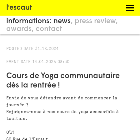
Menu
l′escaut
PROJECTS
informations:
news
press review
HOSTING
awards
contact
PHILOSOPHY
POSTED DATE
31.12.2024
INFORMATION
EVENT DATE
14.01.2025 08:30
Cours de Yoga communautaire
dès la rentrée !
Envie de vous détendre avant de commencer la
journée ?
Rejoignez-nous à nos cours de yoga accessible à
tou.te.s.
Où?
60 Rue de l'Escaut