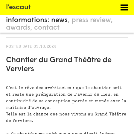
Menu
l′escaut
PROJECTS
informations:
news
press review
HOSTING
awards
contact
PHILOSOPHY
POSTED DATE
01.10.2024
INFORMATION
Chantier du Grand Théâtre de
Verviers
C’est le rêve des architectes : que le chantier soit
et reste une préfiguration de l’avenir du lieu, en
continuité de sa conception portée et menée avec la
maîtrise d’ouvrage.
Telle est la chance que nous vivons au Grand Théâtre
de Verviers.
«
Ce chantier me subjugue »
nous disait Audrey