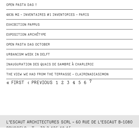
OPEN PASTA DAG !
4836 M2 - INVENTAIRES #1 INVENTORIES - PARIS
EXHIBITION PAPPUS
EXPOSITION ARCHÉTYPE
OPEN PASTA DAG OCTOBER
URBANISM WEEK IN DELFT
INAUGURATION DES QUAIS DE SAMBRE À CHARLEROI
THE VIEW WE HAD FROM THE TERRASSE - CLAIRENADIASIMON
7
« FIRST
‹ PREVIOUS
1
2
3
4
5
6
L'ESCAUT ARCHITECTURES SCRL - 60 RUE DE L'ESCAUT B-1080
BRUSSELS - T. +32 2 426 48 15
SHARE THIS PAGE: