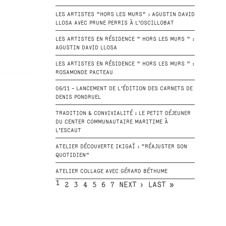
LES ARTISTES "HORS LES MURS" : AGUSTIN DAVID
LLOSA AVEC PRUNE PERRIS À L'OSCILLOBAT
LES ARTISTES EN RÉSIDENCE " HORS LES MURS " :
AGUSTIN DAVID LLOSA
LES ARTISTES EN RÉSIDENCE " HORS LES MURS " :
ROSAMONDE PACTEAU
06/11 - LANCEMENT DE L'ÉDITION DES CARNETS DE
DENIS PONDRUEL
TRADITION & CONVIVIALITÉ : LE PETIT DÉJEUNER
DU CENTER COMMUNAUTAIRE MARITIME À
L’ESCAUT
ATELIER DÉCOUVERTE IKIGAÏ : "RÉAJUSTER SON
QUOTIDIEN"
ATELIER COLLAGE AVEC GÉRARD BÉTHUME
1
2
3
4
5
6
7
NEXT ›
LAST »