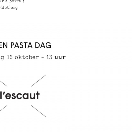
r à boire !
(dot)org