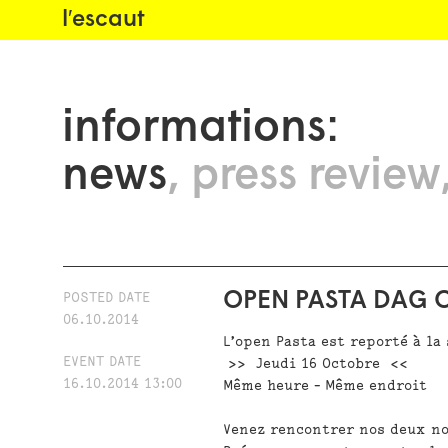
l′escaut
informations:
news
press review
OPEN PASTA DAG 
POSTED DATE
06.10.2014
L’open Pasta est reporté à l
EVENT DATE
>>
Jeudi 16 Octobre
<<
16.10.2014 13:00
Même heure - Même endroit
Venez rencontrer nos deux no