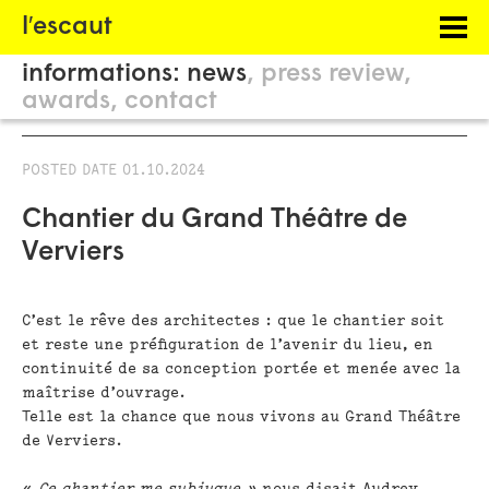
Menu
l′escaut
PROJECTS
informations:
news
press review
HOSTING
awards
contact
PHILOSOPHY
POSTED DATE
01.10.2024
INFORMATION
Chantier du Grand Théâtre de
Verviers
C’est le rêve des architectes : que le chantier soit
et reste une préfiguration de l’avenir du lieu, en
continuité de sa conception portée et menée avec la
maîtrise d’ouvrage.
Telle est la chance que nous vivons au Grand Théâtre
de Verviers.
«
Ce chantier me subjugue »
nous disait Audrey