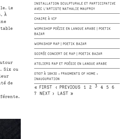
INSTALLATION SCULPTURALE ET PARTICIPATIVE
le. Le
AVEC L'ARTISTE NATHALIE MAUFROY
. À
CHAIRE À VIF
une
 table
WORKSHOP POËZIE EN LANGUE ARABE | POETIK
BAZAR
WORKSHOP RAP | POETIK BAZAR
SOIRÉE CONCERT DE RAP | POETIK BAZAR
autour
ATELIERS RAP ET POÉSIE EN LANGUE ARABE
. Six ou
07/07 À 18H30 : FRAGMENTS OF HOME :
leur
INAUGURATION
nté de
3
« FIRST
‹ PREVIOUS
1
2
4
5
6
7
NEXT ›
LAST »
fférente.