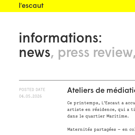
l′escaut
informations:
news
press review
Ateliers de média
POSTED DATE
04.05.2026
Ce printemps, L'Escaut a acc
artiste en résidence, qui a 
dans le quartier Maritime.
Maternités partagées — en co