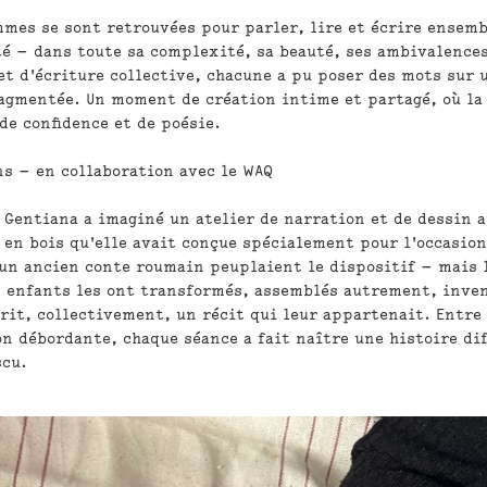
mmes se sont retrouvées pour parler, lire et écrire ensemb
té — dans toute sa complexité, sa beauté, ses ambivalences
et d'écriture collective, chacune a pu poser des mots sur 
agmentée. Un moment de création intime et partagé, où la
e confidence et de poésie.
ns — en collaboration avec le WAQ
, Gentiana a imaginé un atelier de narration et de dessin 
 en bois qu'elle avait conçue spécialement pour l'occasion
un ancien conte roumain peuplaient le dispositif — mais 
Les enfants les ont transformés, assemblés autrement, inve
rit, collectivement, un récit qui leur appartenait. Entre
on débordante, chaque séance a fait naître une histoire di
scu.