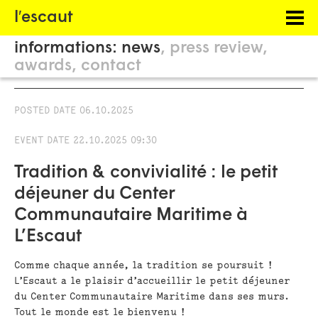
Menu
l′escaut
PROJECTS
informations:
news
press review
HOSTING
awards
contact
PHILOSOPHY
POSTED DATE
06.10.2025
INFORMATION
EVENT DATE
22.10.2025 09:30
Tradition & convivialité : le petit
déjeuner du Center
Communautaire Maritime à
L’Escaut
Comme chaque année, la tradition se poursuit !
L’Escaut a le plaisir d’accueillir
le petit déjeuner
du Center Communautaire Maritime
dans ses murs.
Tout le monde est le bienvenu !