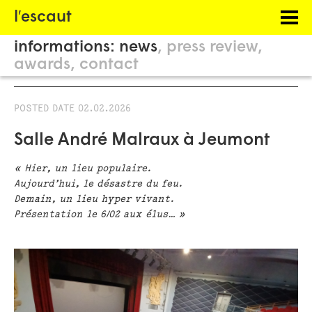
Menu
l′escaut
PROJECTS
informations:
news
press review
HOSTING
awards
contact
PHILOSOPHY
POSTED DATE
02.02.2026
INFORMATION
Salle André Malraux à Jeumont
« Hier, un lieu populaire.
Aujourd’hui, le désastre du feu.
Demain, un lieu hyper vivant.
Présentation le 6/02 aux élus… »