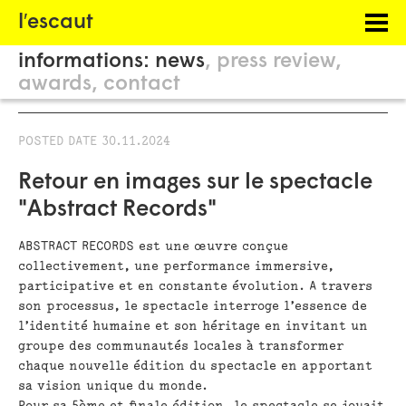
Menu
l′escaut
PROJECTS
informations:
news
press review
HOSTING
awards
contact
PHILOSOPHY
POSTED DATE
30.11.2024
INFORMATION
Retour en images sur le spectacle
"Abstract Records"
ABSTRACT RECORDS est une œuvre conçue
collectivement, une performance immersive,
participative et en constante évolution. A travers
son processus, le spectacle interroge l’essence de
l’identité humaine et son héritage en invitant un
groupe des communautés locales à transformer
chaque nouvelle édition du spectacle en apportant
sa vision unique du monde.
Pour sa 5ème et finale édition, le spectacle se jouait