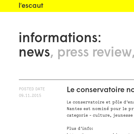
l′escaut
informations:
news
press review
Le conservatoire n
POSTED DATE
09.11.2015
Le conservatoire et pôle d'e
Nantes est nominé pour le pri
categorie - culture, jeunesse 
Plus d'info: