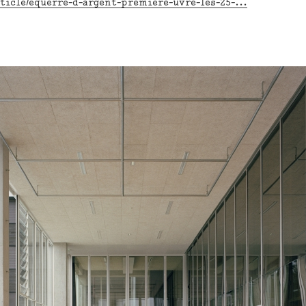
ticle/equerre-d-argent-premiere-uvre-les-25-...