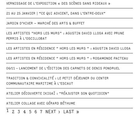
VERNISSAGE DE L’EXPOSITION « DES SCÈNES SANS RIDEAUX »
21 AU 25 JANVIER | “CE QUI ADVIENT, DANS L’ENTRE-DEUX”
JARDIN D’HIVER – MARCHÉ DES ARTS & BUFFET
LES ARTISTES "HORS LES MURS" : AGUSTIN DAVID LLOSA AVEC PRUNE
PERRIS À L'OSCILLOBAT
LES ARTISTES EN RÉSIDENCE " HORS LES MURS " : AGUSTIN DAVID LLOSA
LES ARTISTES EN RÉSIDENCE " HORS LES MURS " : ROSAMONDE PACTEAU
06/11 - LANCEMENT DE L'ÉDITION DES CARNETS DE DENIS PONDRUEL
TRADITION & CONVIVIALITÉ : LE PETIT DÉJEUNER DU CENTER
COMMUNAUTAIRE MARITIME À L’ESCAUT
ATELIER DÉCOUVERTE IKIGAÏ : "RÉAJUSTER SON QUOTIDIEN"
ATELIER COLLAGE AVEC GÉRARD BÉTHUME
1
2
3
4
5
6
7
NEXT ›
LAST »