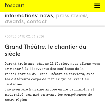
Menu
l′escaut
PROJECTS
informations:
news
press review
HOSTING
awards
contact
PHILOSOPHY
POSTED DATE
02.03.2026
INFORMATION
Grand Théâtre: le chantier du
siècle
Durant trois ans, chaque 22 février, nous allons vous
emmener à la découverte des coulisses de la
réhabilitation du Grand-Théâtre de Verviers, avec
les différents corps de métier qui oeuvrent au
quotidien.
Une aventure humaine ancrée entre patrimoine et
modernité, qui met en avant les compétences de
notre région!