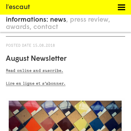
Menu
l′escaut
PROJECTS
informations:
news
press review
HOSTING
awards
contact
PHILOSOPHY
POSTED DATE
15.08.2018
INFORMATION
August Newsletter
Read online and suscribe.
Lire en ligne et s'abonner.