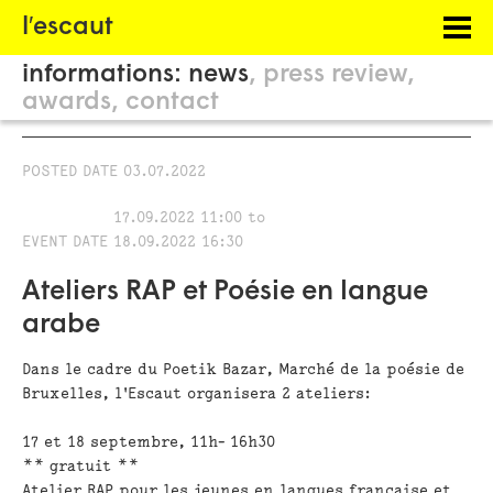
Menu
l′escaut
PROJECTS
informations:
news
press review
HOSTING
awards
contact
PHILOSOPHY
POSTED DATE
03.07.2022
INFORMATION
17.09.2022 11:00
to
EVENT DATE
18.09.2022 16:30
Ateliers RAP et Poésie en langue
arabe
Dans le cadre du Poetik Bazar, Marché de la poésie de
Bruxelles, l'Escaut organisera 2 ateliers:
17 et 18 septembre, 11h- 16h30
** gratuit **
Atelier RAP pour les jeunes en langues française et