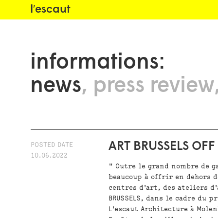
l′escaut
informations:
news
press review
ART BRUSSELS OFF 
POSTED DATE
10.06.2022
" Outre le grand nombre de ga
beaucoup à offrir en dehors d
centres d'art, des ateliers d
BRUSSELS, dans le cadre du pr
L'escaut Architecture à Mole