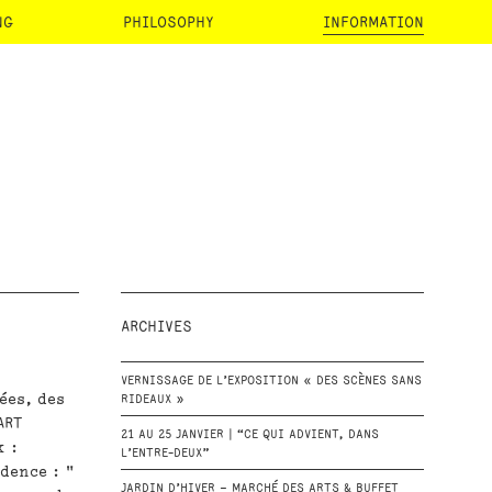
NG
PHILOSOPHY
INFORMATION
ARCHIVES
VERNISSAGE DE L’EXPOSITION « DES SCÈNES SANS
ées, des
RIDEAUX »
ART
21 AU 25 JANVIER | “CE QUI ADVIENT, DANS
x :
L’ENTRE-DEUX”
dence : "
JARDIN D’HIVER – MARCHÉ DES ARTS & BUFFET