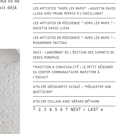
ons ou de
ait déjà
LES ARTISTES "HORS LES MURS" : AGUSTIN DAVID
LLOSA AVEC PRUNE PERRIS À L'OSCILLOBAT
LES ARTISTES EN RÉSIDENCE " HORS LES MURS " :
AGUSTIN DAVID LLOSA
LES ARTISTES EN RÉSIDENCE " HORS LES MURS " :
ROSAMONDE PACTEAU
06/11 - LANCEMENT DE L'ÉDITION DES CARNETS DE
DENIS PONDRUEL
TRADITION & CONVIVIALITÉ : LE PETIT DÉJEUNER
DU CENTER COMMUNAUTAIRE MARITIME À
L’ESCAUT
ATELIER DÉCOUVERTE IKIGAÏ : "RÉAJUSTER SON
QUOTIDIEN"
ATELIER COLLAGE AVEC GÉRARD BÉTHUME
1
2
3
4
5
6
7
NEXT ›
LAST »