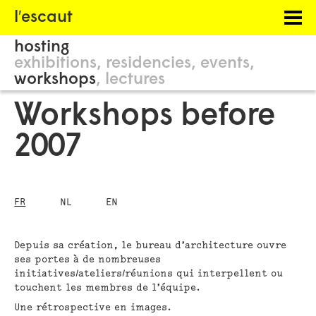
Menu
l′escaut
PROJECTS
hosting
HOSTING
exhibitions
residencies
events
workshops
lectures
PHILOSOPHY
Workshops before
INFORMATION
2007
FR
NL
EN
Depuis sa création, le bureau d’architecture ouvre
ses portes à de nombreuses
initiatives/ateliers/réunions qui interpellent ou
touchent les membres de l’équipe.
Une rétrospective en images.