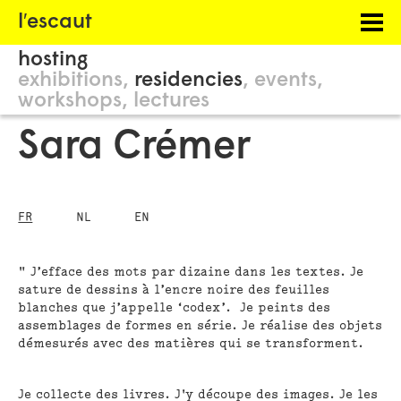
Menu
l′escaut
PROJECTS
hosting
HOSTING
exhibitions
residencies
events
workshops
lectures
PHILOSOPHY
Sara Crémer
INFORMATION
FR
NL
EN
" J’efface des mots par dizaine dans les textes. Je
sature de dessins à l’encre noire des feuilles
blanches que j’appelle ‘codex’. Je peints des
assemblages de formes en série. Je réalise des objets
démesurés avec des matières qui se transforment.
Je collecte des livres. J'y découpe des images. Je les