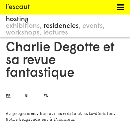
Menu
l′escaut
PROJECTS
hosting
HOSTING
exhibitions
residencies
events
workshops
lectures
PHILOSOPHY
Charlie Degotte et
INFORMATION
sa revue
fantastique
FR
NL
EN
Au programme, humour surréalo et auto-dérision.
Notre Belgitude est à l’honneur.