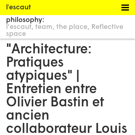
Menu
l′escaut
PROJECTS
philosophy:
HOSTING
l'escaut
team
the place
Reflective
space
PHILOSOPHY
"Architecture:
INFORMATION
Pratiques
atypiques" |
Entretien entre
Olivier Bastin et
ancien
collaborateur Louis