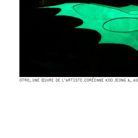
OTRO, UNE ŒUVRE DE L’ARTISTE CORÉENNE KOO JEONG A, A