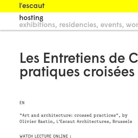
l′escaut
hosting
exhibitions
residencies
events
wor
Les Entretiens de Ch
pratiques croisées 
EN
"Art and architecture: crossed practices", by
Olivier Bastin, L'Escaut Architectures, Brussels
WATCH LECTURE ONLINE :