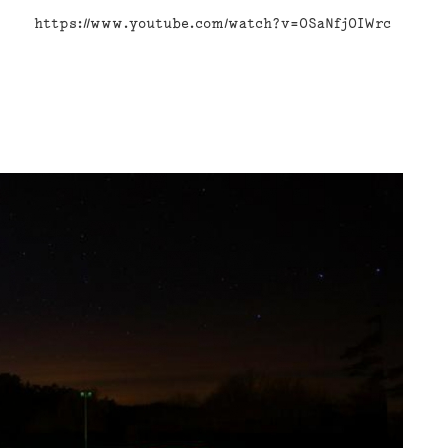
https://www.youtube.com/watch?v=OSaNfjOIWrc